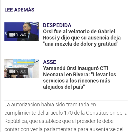
LEE ADEMÁS
DESPEDIDA
Orsi fue al velatorio de Gabriel
VIDEO
Rossi y dijo que su ausencia deja
"una mezcla de dolor y gratitud"
ASSE
Yamandú Orsi inauguró CTI
VIDEO
Neonatal en Rivera: "Llevar los
servicios a los rincones más
alejados del país"
La autorización había sido tramitada en
cumplimiento del artículo 170 de la Constitución de la
República, que establece que el presidente debe
contar con venia parlamentaria para ausentarse del