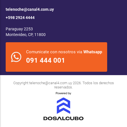
telenoche@canal4.com.uy
+598 2924 4444
Paraguay 2253
Montevideo, CP, 11800
Comunicate con nosotros via
Whatsapp
091 444 001
Copyright
telenoche@canal4.com.uy
2026. Todos los derechos
reservados.