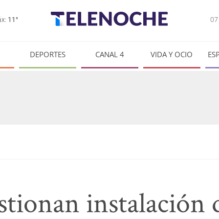
0
x:
11°
DEPORTES
CANAL 4
VIDA Y OCIO
ES
tionan instalación 