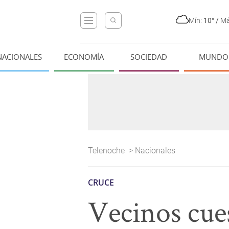
Mín:
10°
/
Má
NACIONALES
ECONOMÍA
SOCIEDAD
MUNDO
Telenoche
>
Nacionales
CRUCE
Vecinos cues