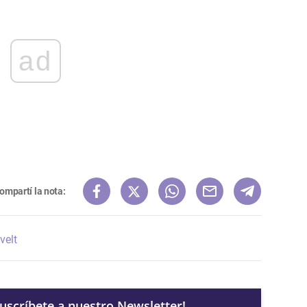
ad
ompartí la nota:
velt
Suscríbete a nuestro Newsletter!