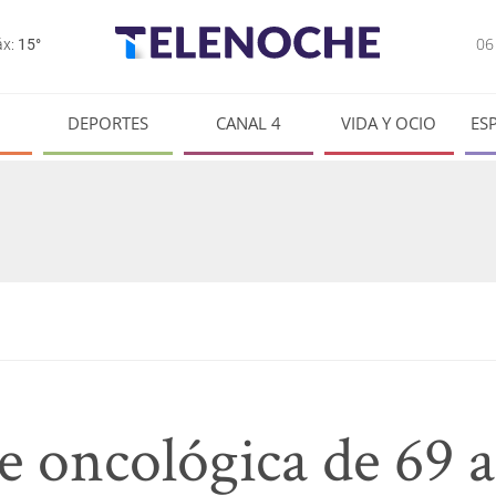
0
x:
15°
DEPORTES
CANAL 4
VIDA Y OCIO
ES
 oncológica de 69 a