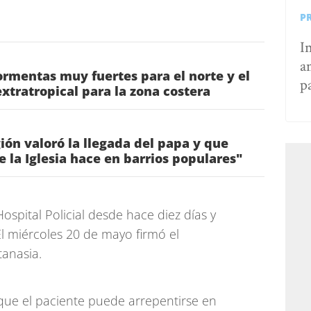
P
I
a
rmentas muy fuertes para el norte y el
p
 extratropical para la zona costera
gión valoró la llegada del papa y que
ue la Iglesia hace en barrios populares"
ospital Policial desde hace diez días y
El miércoles 20 de mayo firmó el
tanasia.
que el paciente puede arrepentirse en