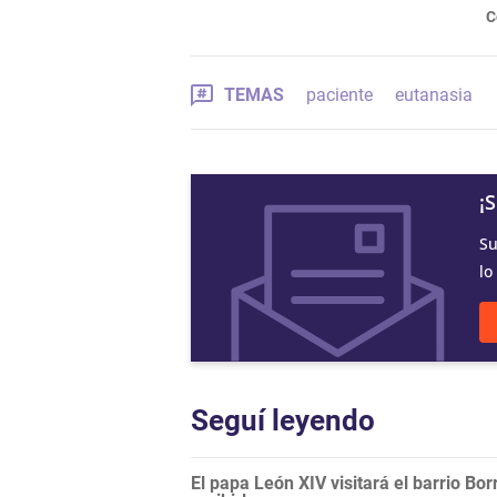
C
TEMAS
paciente
eutanasia
¡
Su
lo
Seguí leyendo
El papa León XIV visitará el barrio Bor