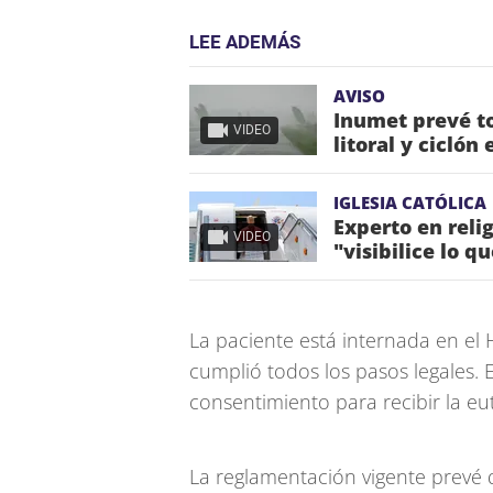
LEE ADEMÁS
AVISO
Inumet prevé to
VIDEO
litoral y ciclón
IGLESIA CATÓLICA
Experto en reli
VIDEO
"visibilice lo q
La paciente está internada en el H
cumplió todos los pasos legales. 
consentimiento para recibir la eu
La reglamentación vigente prevé 