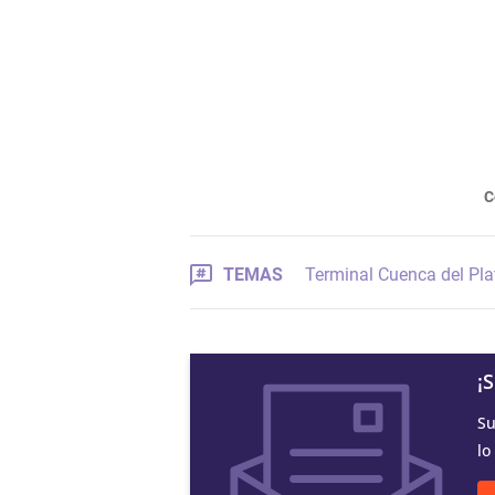
C
TEMAS
Terminal Cuenca del Pla
¡
Su
lo