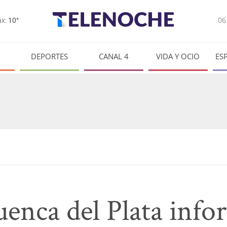
0
x:
10°
DEPORTES
CANAL 4
VIDA Y OCIO
ES
enca del Plata info