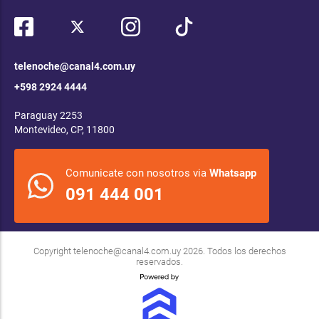
telenoche@canal4.com.uy
+598 2924 4444
Paraguay 2253
Montevideo, CP, 11800
Comunicate con nosotros via
Whatsapp
091 444 001
Copyright
telenoche@canal4.com.uy
2026. Todos los derechos
reservados.