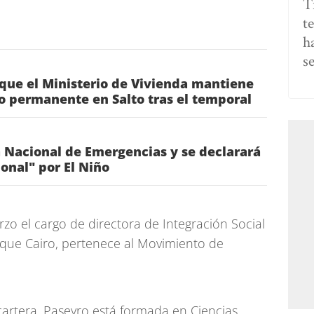
T
t
h
s
que el Ministerio de Vivienda mantiene
o permanente en Salto tras el temporal
a Nacional de Emergencias y se declarará
ional" por El Niño
zo el cargo de directora de Integración Social
al que Cairo, pertenece al Movimiento de
a cartera, Paseyro está formada en Ciencias