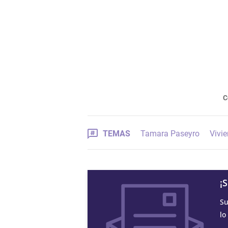
C
TEMAS
Tamara Paseyro
Vivie
¡
Su
lo