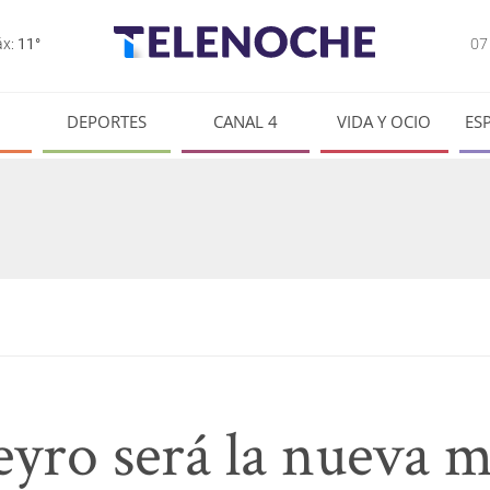
0
x:
11°
DEPORTES
CANAL 4
VIDA Y OCIO
ES
yro será la nueva m