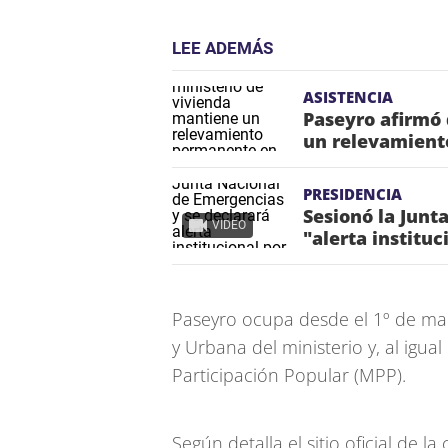
LEE ADEMÁS
ASISTENCIA
Paseyro afirmó 
un relevamient
PRESIDENCIA
Sesionó la Junt
VIDEO
"alerta instituc
Paseyro ocupa desde el 1º de mar
y Urbana del ministerio y, al igu
Participación Popular (MPP).
Según detalla el sitio oficial de l