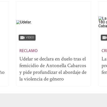
VIDEO
RECLAMO
CR
Udelar se declara en duelo tras el
La
femicidio de Antonella Cabarcos
pr
iño
y pide profundizar el abordaje de
fe
la violencia de género