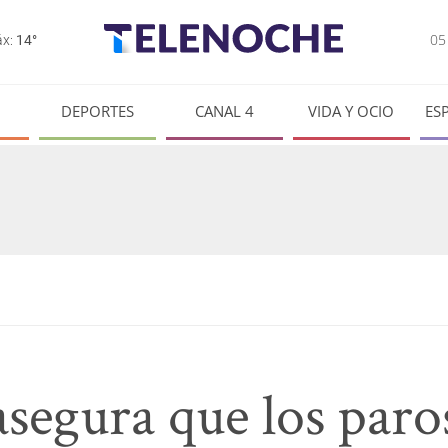
0
x:
14°
DEPORTES
CANAL 4
VIDA Y OCIO
ES
segura que los paro