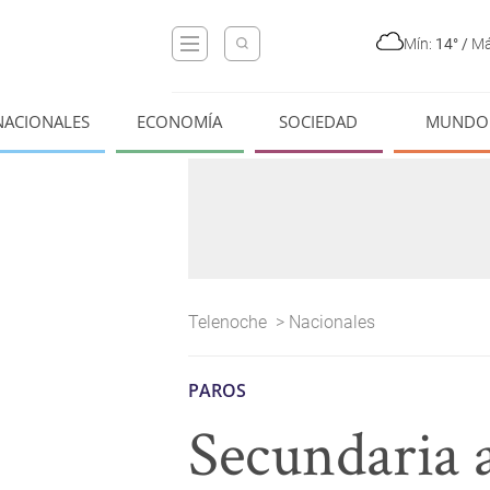
Mín:
14°
/
Má
NACIONALES
ECONOMÍA
SOCIEDAD
MUNDO
Telenoche
>
Nacionales
PAROS
Secundaria a