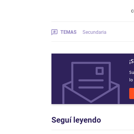
C
TEMAS
Secundaria
¡
Su
lo
Seguí leyendo