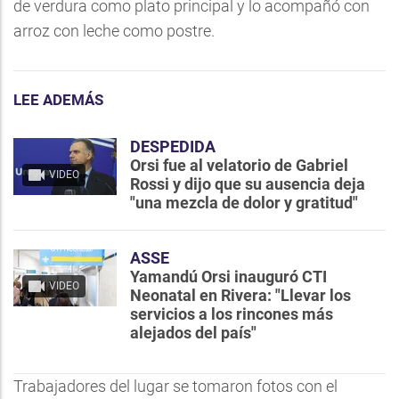
de verdura como plato principal y lo acompañó con
arroz con leche como postre.
LEE ADEMÁS
DESPEDIDA
Orsi fue al velatorio de Gabriel
VIDEO
Rossi y dijo que su ausencia deja
"una mezcla de dolor y gratitud"
ASSE
Yamandú Orsi inauguró CTI
VIDEO
Neonatal en Rivera: "Llevar los
servicios a los rincones más
alejados del país"
Trabajadores del lugar se tomaron fotos con el