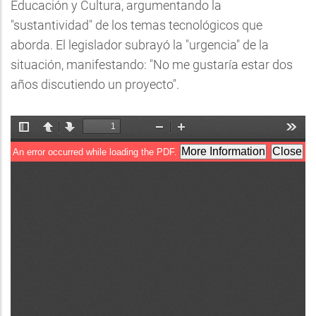
Educación y Cultura, argumentando la
"sustantividad" de los temas tecnológicos que
aborda. El legislador subrayó la "urgencia" de la
situación, manifestando: "No me gustaría estar dos
años discutiendo un proyecto".