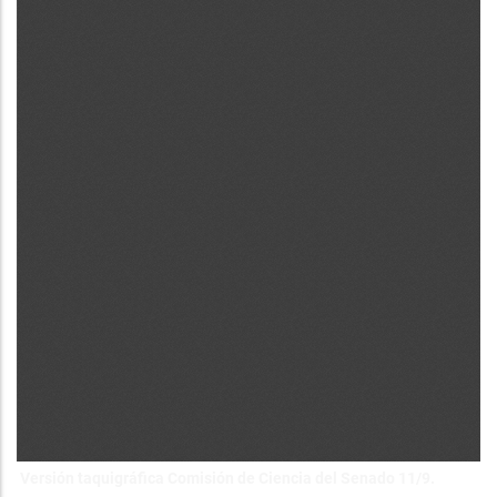
Versión taquigráfica Comisión de Ciencia del Senado 11/9.