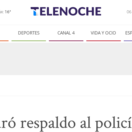
0
x:
16°
DEPORTES
CANAL 4
VIDA Y OCIO
ES
ó respaldo al policí