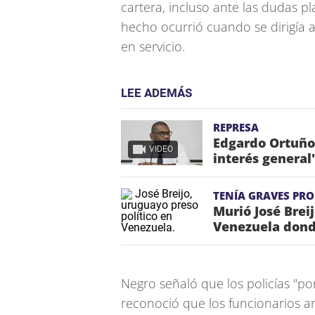
cartera, incluso ante las dudas p
hecho ocurrió cuando se dirigía a
en servicio.
LEE ADEMÁS
REPRESA
Edgardo Ortuño 
VIDEO
interés general
TENÍA GRAVES PR
Murió José Brei
Venezuela dond
Negro señaló que los policías "po
reconoció que los funcionarios ar