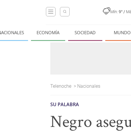
Mín:
9°
/
Má
NACIONALES
ECONOMÍA
SOCIEDAD
MUNDO
Telenoche
>
Nacionales
SU PALABRA
Negro asegur