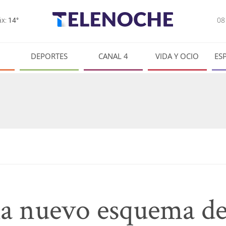
0
x:
14°
DEPORTES
CANAL 4
VIDA Y OCIO
ES
a nuevo esquema de