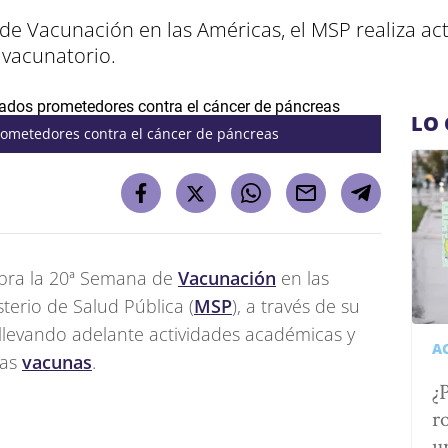
de Vacunación en las Américas, el MSP realiza ac
 vacunatorio.
LO 
ometedores contra el cáncer de páncreas
lebra la 20ª Semana de
Vacunación
en las
terio de Salud Pública (
MSP
), a través de su
llevando adelante actividades académicas y
A
las
vacunas
.
¿
r
u