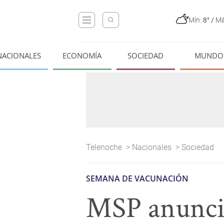
Mín:
8°
/
Má
NACIONALES
ECONOMÍA
SOCIEDAD
MUNDO
Telenoche
>
Nacionales
>
Sociedad
SEMANA DE VACUNACIÓN
MSP anunci