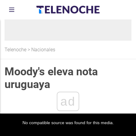
Telenoche
>
Nacionales
Moody's eleva nota
uruguaya
ad
No compatible source was found for this media.