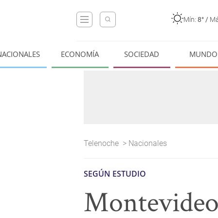
Mín:
8°
/
Má
NACIONALES
ECONOMÍA
SOCIEDAD
MUNDO
Telenoche
>
Nacionales
SEGÚN ESTUDIO
Montevideo 