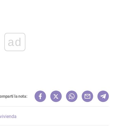
ad
ompartí la nota:
vivienda