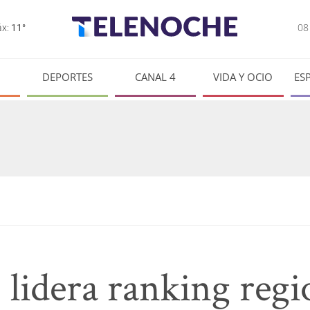
0
x:
11°
DEPORTES
CANAL 4
VIDA Y OCIO
ES
lidera ranking regi