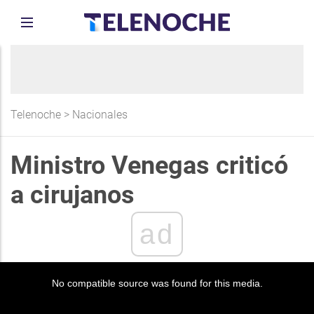
Telenoche
>
Nacionales
Ministro Venegas criticó
a cirujanos
ad
No compatible source was found for this media.