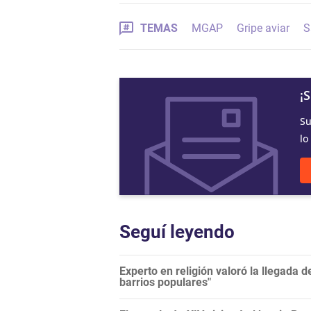
TEMAS
MGAP
Gripe aviar
S
¡
Su
lo
Seguí leyendo
Experto en religión valoró la llegada de
barrios populares"