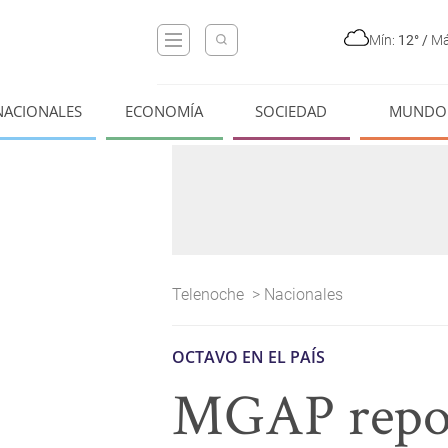
Mín:
12°
/
Má
NACIONALES
ECONOMÍA
SOCIEDAD
MUNDO
Telenoche
>
Nacionales
OCTAVO EN EL PAÍS
MGAP report