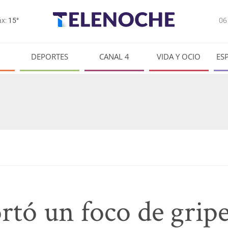
0
x:
15°
DEPORTES
CANAL 4
VIDA Y OCIO
ES
ó un foco de gripe