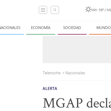
Mín:
10°
/
Má
NACIONALES
ECONOMÍA
SOCIEDAD
MUNDO
Telenoche
>
Nacionales
ALERTA
MGAP declar