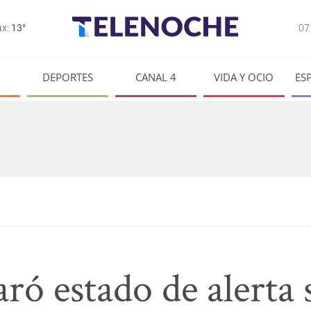
0
x:
13°
DEPORTES
CANAL 4
VIDA Y OCIO
ES
ó estado de alerta s