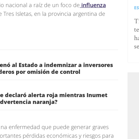
rio nacional a raíz de un foco de
influenza
E
 Tres Isletas, en la provincia argentina de
T
t
h
s
denó al Estado a indemnizar a inversores
eros por omisión de control
ae declaró alerta roja mientras Inumet
dvertencia naranja?
 una enfermedad que puede generar graves
portantes pérdidas económicas y riesgos para