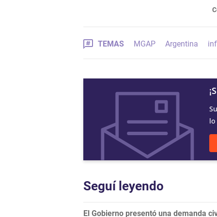
C
TEMAS
MGAP
Argentina
in
¡
Su
lo
Seguí leyendo
El Gobierno presentó una demanda civi