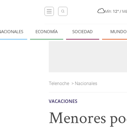
Mín:
12°
/
Má
NACIONALES
ECONOMÍA
SOCIEDAD
MUNDO
Telenoche
>
Nacionales
VACACIONES
Menores pod