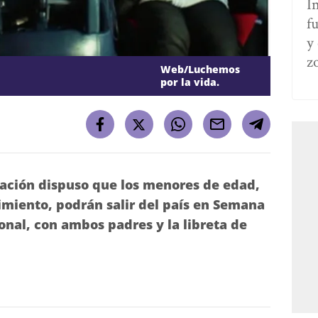
I
fu
y 
z
Web/Luchemos
por la vida.
ración dispuso que los menores de edad,
imiento, podrán salir del país en Semana
nal, con ambos padres y la libreta de