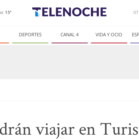
0
x:
15°
DEPORTES
CANAL 4
VIDA Y OCIO
ES
rán viajar en Turi