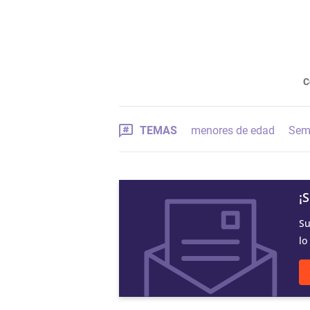
C
TEMAS
menores de edad
Sem
¡
Su
lo