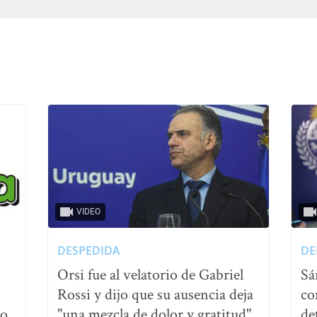
VIDEO
DESPEDIDA
DE
Orsi fue al velatorio de Gabriel
Sá
Rossi y dijo que su ausencia deja
co
no
"una mezcla de dolor y gratitud"
de