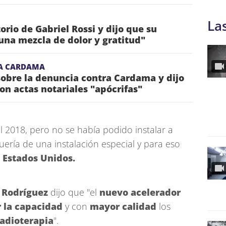
La
torio de Gabriel Rossi y dijo que su
una mezcla de dolor y gratitud"
A CARDAMA
obre la denuncia contra Cardama y dijo
on actas notariales "apócrifas"
l 2018, pero no se había podido instalar a
ería de una instalación especial y para eso
 Estados Unidos.
n Rodríguez
dijo que "el
nuevo acelerador
la capacidad
y con
mayor calidad
los
radioterapia
".