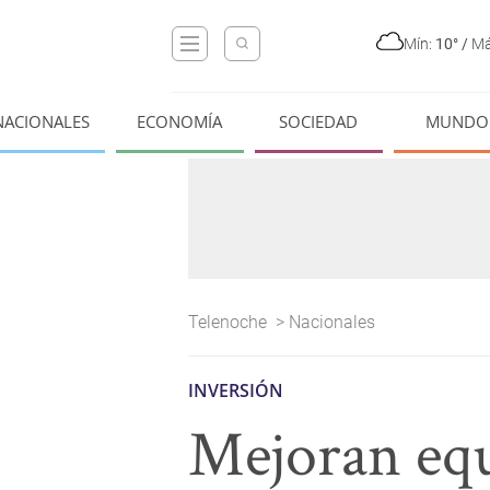
Mín:
10°
/
Má
NACIONALES
ECONOMÍA
SOCIEDAD
MUNDO
Telenoche
>
Nacionales
INVERSIÓN
Mejoran equ