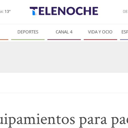
0
x:
13°
DEPORTES
CANAL 4
VIDA Y OCIO
ES
ipamientos para pa