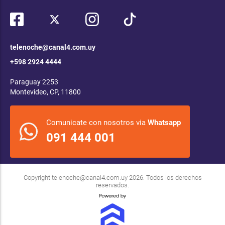
telenoche@canal4.com.uy
+598 2924 4444
Paraguay 2253
Montevideo, CP, 11800
Comunicate con nosotros via
Whatsapp
091 444 001
Copyright
telenoche@canal4.com.uy
2026. Todos los derechos
reservados.