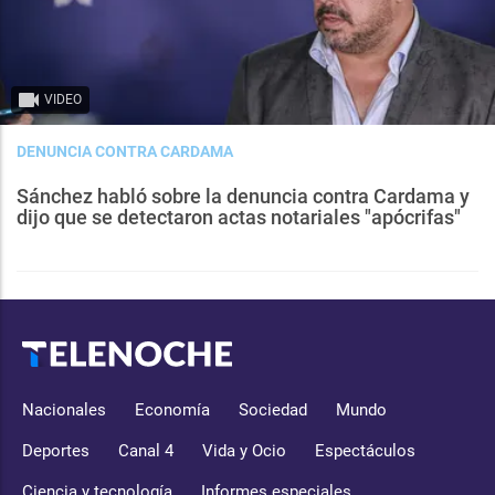
VIDEO
DENUNCIA CONTRA CARDAMA
Sánchez habló sobre la denuncia contra Cardama y
dijo que se detectaron actas notariales "apócrifas"
Nacionales
Economía
Sociedad
Mundo
Deportes
Canal 4
Vida y Ocio
Espectáculos
Ciencia y tecnología
Informes especiales