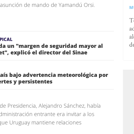
a asunción de mando de Yamandú Orsi.
M
T
a
al
PICAL
d
nda un "margen de seguridad mayor al
t", explicó el director del Sinae
aís bajo advertencia meteorológica por
rtes y persistentes
o de Presidencia, Alejandro Sánchez, había
ministración entrante era invitar a los
 que Uruguay mantiene relaciones