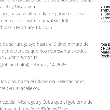
zuela y Nicaragua.
pre, hasta el último día de gobierno, pese a
en entre…
pic.twitter.com/aI3IqLIoJt
chipani)
February 14, 2025
o de ser uruguayo hasta el último minuto de
os democráticos que nos representa a todos.
://t.co/0RCBs77OdT
 (@gbianchi404)
February 14, 2025
los días, hasta el último día. Felicitaciones,
ente
@LuisLacallePou
.
enezuela, Nicaragua y Cuba que el gobierno de
º de marzo
https://t.co/Fk9oewZMgo