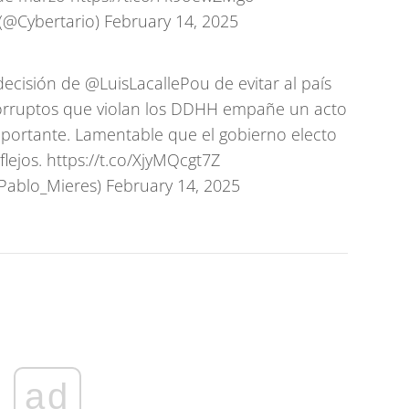
(@Cybertario)
February 14, 2025
decisión de
@LuisLacallePou
de evitar al país
corruptos que violan los DDHH empañe un acto
mportante. Lamentable que el gobierno electo
flejos.
https://t.co/XjyMQcgt7Z
Pablo_Mieres)
February 14, 2025
ad