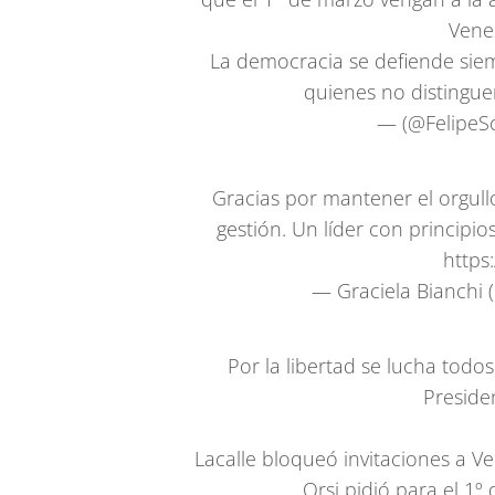
Vene
La democracia se defiende siem
quienes no distingu
— (@FelipeS
Gracias por mantener el orgull
gestión. Un líder con principi
https
— Graciela Bianchi
Por la libertad se lucha todos 
Presid
Lacalle bloqueó invitaciones a V
Orsi pidió para el 1