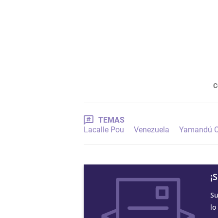
C
TEMAS
Lacalle Pou
Venezuela
Yamandú O
¡
Su
lo