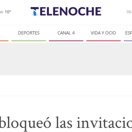
0
x:
10°
DEPORTES
CANAL 4
VIDA Y OCIO
ES
bloqueó las invitaci