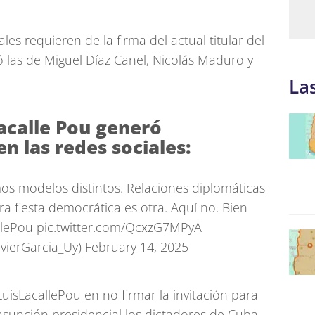
ales requieren de la firma del actual titular del
có las de Miguel Díaz Canel, Nicolás Maduro y
La
Lacalle Pou generó
n las redes sociales:
os modelos distintos. Relaciones diplomáticas
tra fiesta democrática es otra. Aquí no. Bien
llePou
pic.twitter.com/QcxzG7MPyA
avierGarcia_Uy)
February 14, 2025
uisLacallePou
en no firmar la invitación para
asunción presidencial los dictadores de Cuba,