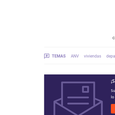
C
TEMAS
ANV
viviendas
depa
¡
Su
lo