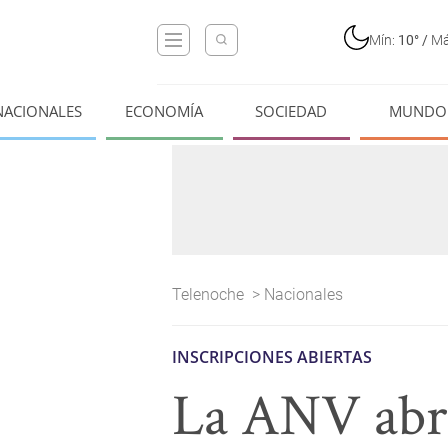
Mín:
10°
/
Má
NACIONALES
ECONOMÍA
SOCIEDAD
MUNDO
Telenoche
>
Nacionales
INSCRIPCIONES ABIERTAS
La ANV abri