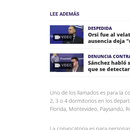
LEE ADEMÁS
DESPEDIDA
Orsi fue al vela
VIDEO
ausencia deja "
DENUNCIA CONTR
Sánchez habló s
VIDEO
que se detectar
Uno de los llamados es para la c
2, 3 o 4 dormitorios en los depa
Florida, Montevideo, Paysandú, Roc
La convocatoria es para persona