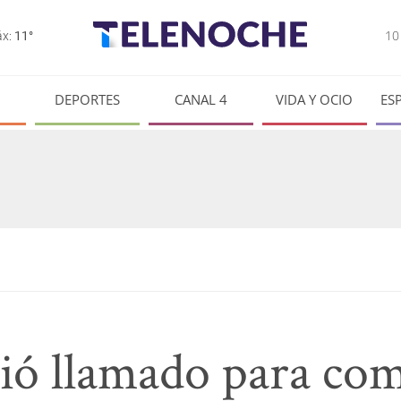
1
x:
11°
DEPORTES
CANAL 4
VIDA Y OCIO
ES
ó llamado para com