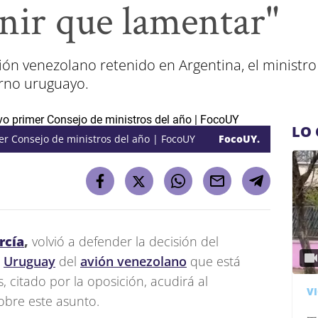
nir que lamentar"
ión venezolano retenido en Argentina, el ministro 
erno uruguayo.
LO 
imer Consejo de ministros del año | FocoUY
FocoUY.
rcía
,
volvió a defender la decisión del
a
Uruguay
del
avión venezolano
que está
, citado por la oposición, acudirá al
V
obre este asunto.