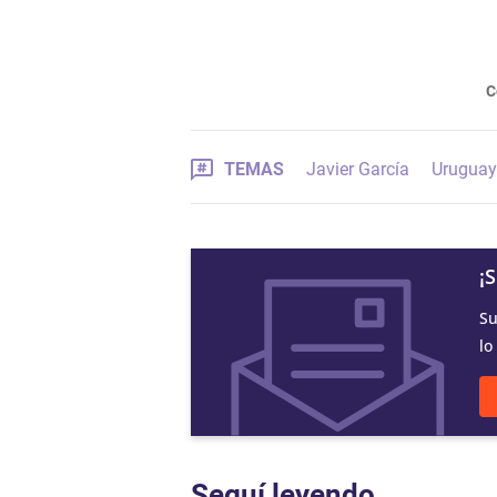
C
TEMAS
Javier García
Uruguay
¡
Su
lo
Seguí leyendo