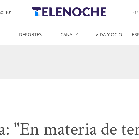
0
x:
10°
DEPORTES
CANAL 4
VIDA Y OCIO
ES
a: "En materia de te