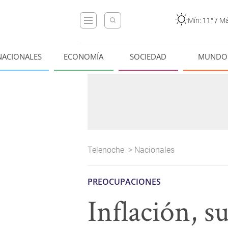
Mín:
11°
/
Má
NACIONALES
ECONOMÍA
SOCIEDAD
MUNDO
Telenoche
>
Nacionales
PREOCUPACIONES
Inflación, s