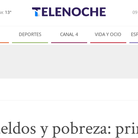
0
x:
13°
DEPORTES
CANAL 4
VIDA Y OCIO
ES
ueldos y pobreza: pri