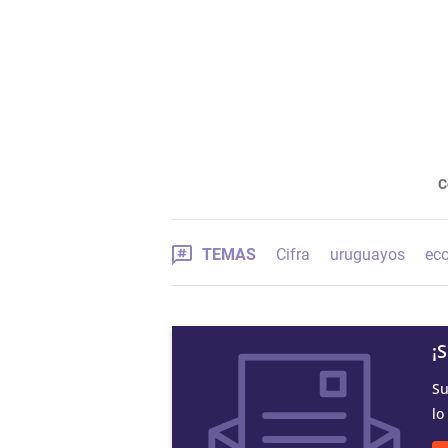
C
TEMAS
Cifra
uruguayos
ec
¡
Su
lo