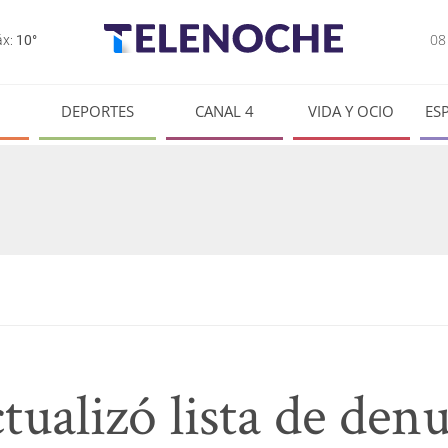
0
x:
10°
DEPORTES
CANAL 4
VIDA Y OCIO
ES
alizó lista de denu