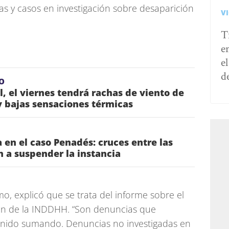
as y casos en investigación sobre desaparición
V
T
e
e
d
O
l, el viernes tendrá rachas de viento de
 bajas sensaciones térmicas
 en el caso Penadés: cruces entre las
n a suspender la instancia
mo, explicó que se trata del informe sobre el
ión de la INDDHH. “Son denuncias que
nido sumando. Denuncias no investigadas en