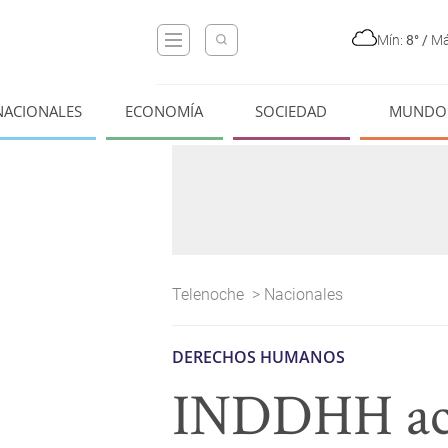
Mín:
8°
/
Má
NACIONALES
ECONOMÍA
SOCIEDAD
MUNDO
Telenoche
>
Nacionales
DERECHOS HUMANOS
INDDHH actu