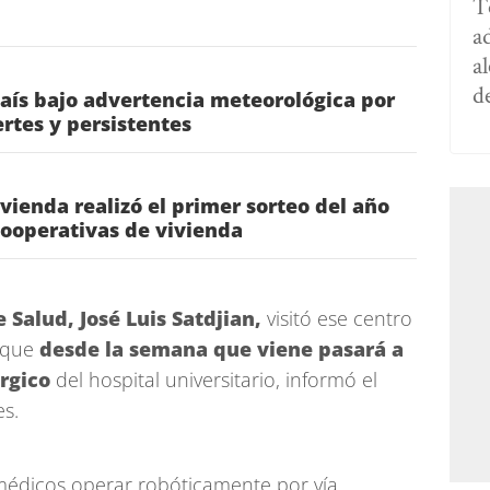
T
a
al
d
aís bajo advertencia meteorológica por
rtes y persistentes
ivienda realizó el primer sorteo del año
cooperativas de vivienda
 Salud, José Luis Satdjian,
visitó ese centro
t que
desde la semana que viene pasará a
rgico
del hospital universitario, informó el
es.
 médicos operar robóticamente por vía