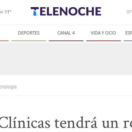
0
x:
11°
DEPORTES
CANAL 4
VIDA Y OCIO
ES
ecnología
Clínicas tendrá un 