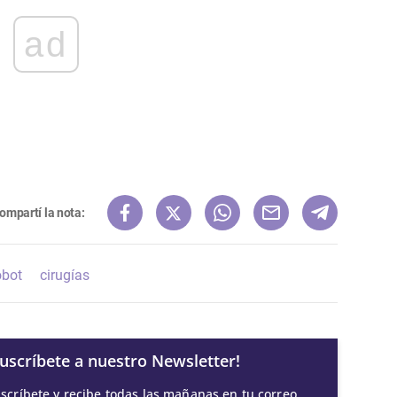
ad
ompartí la nota:
obot
cirugías
Suscríbete a nuestro Newsletter!
scríbete y recibe todas las mañanas en tu correo