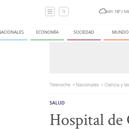
Mín:
10°
/
Má
NACIONALES
ECONOMÍA
SOCIEDAD
MUNDO
Telenoche
>
Nacionales
>
Ciencia y t
SALUD
Hospital de 