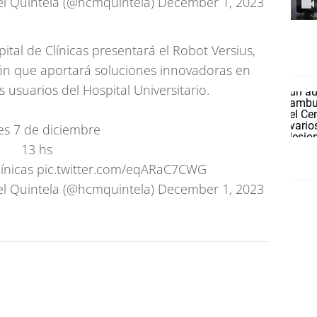
el Quintela (@hcmquintela)
December 1, 2023
pital de Clínicas presentará el Robot Versius,
ión que aportará soluciones innovadoras en
s usuarios del Hospital Universitario.
es 7 de diciembre
13 hs
línicas
pic.twitter.com/eqARaC7CWG
el Quintela (@hcmquintela)
December 1, 2023