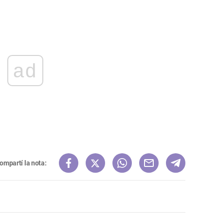
ad
ompartí la nota: