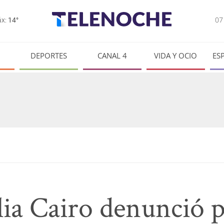
0
x:
14°
DEPORTES
CANAL 4
VIDA Y OCIO
ES
ilia Cairo denunció 