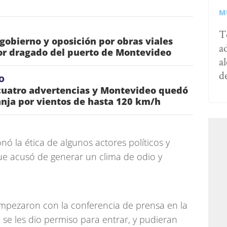
M
T
 gobierno y oposición por obras viales
a
or dragado del puerto de Montevideo
al
d
O
cuatro advertencias y Montevideo quedó
anja por vientos de hasta 120 km/h
onó la ética de algunos actores políticos y
ue acusó de generar un clima de odio y
mpezaron con la conferencia de prensa en la
 se les dio permiso para entrar, y pudieran