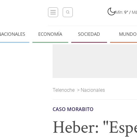
Mín:
9°
/
Má
NACIONALES
ECONOMÍA
SOCIEDAD
MUNDO
Telenoche
>
Nacionales
CASO MORABITO
Heber: "Esp