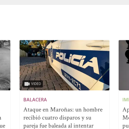
VIDEO
BALACERA
IM
Ataque en Maroñas: un hombre
Ap
n
recibió cuatro disparos y su
Mo
que
pareja fue baleada al intentar
pu