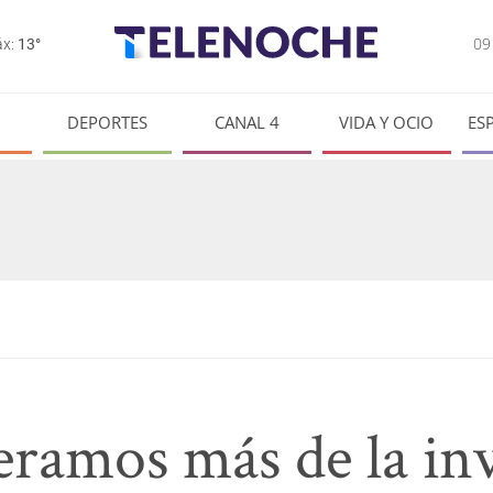
0
x:
13°
DEPORTES
CANAL 4
VIDA Y OCIO
ES
eramos más de la inv