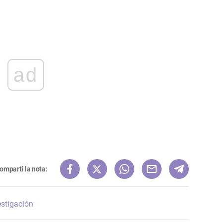
ad
ompartí la nota:
estigación