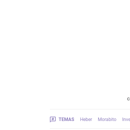
C
TEMAS
Heber
Morabito
Inv