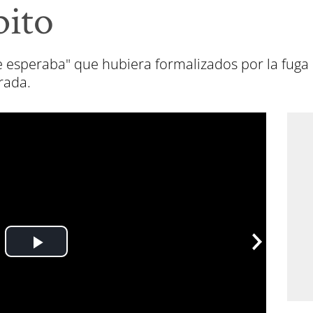
bito
se esperaba" que hubiera formalizados por la fuga
rada.
Play
Video