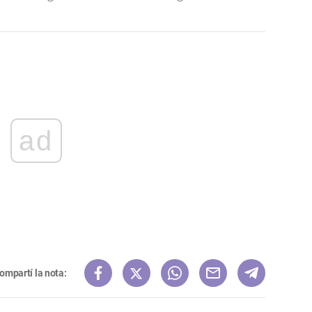
ad
ompartí la nota: