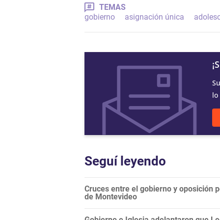
TEMAS
gobierno
asignación única
adoles
¡
Su
lo
Seguí leyendo
Cruces entre el gobierno y oposición 
de Montevideo
Gobierno e Iglesia adelantaron que Le