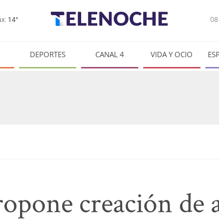
0
x:
14°
DEPORTES
CANAL 4
VIDA Y OCIO
ES
opone creación de 