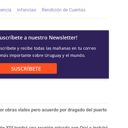
cencia
infancias
Rendición de Cuentas
Suscríbete a nuestro Newsletter!
scríbete y recibe todas las mañanas en tu correo
 más importante sobre Uruguay y el mundo.
SUSCRÍBETE
por obras viales pero acuerdo por dragado del puerto
ón XIV tendrá una reunión privada con Orsi e incluirá