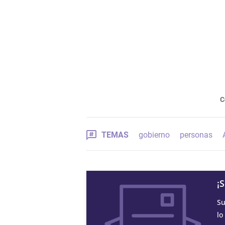
C
TEMAS
gobierno
personas
¡
Su
lo