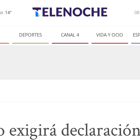
0
x:
14°
DEPORTES
CANAL 4
VIDA Y OCIO
ES
 exigirá declaración