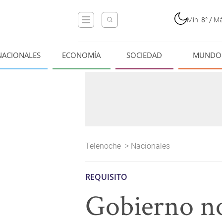
Mín:
8°
/
Má
NACIONALES
ECONOMÍA
SOCIEDAD
MUNDO
Telenoche
>
Nacionales
REQUISITO
Gobierno no