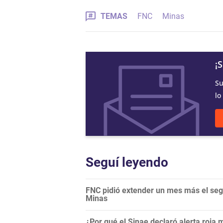
TEMAS
FNC
Minas
¡
Su
lo
Seguí leyendo
FNC pidió extender un mes más el segu
Minas
¿Por qué el Sinae declaró alerta roja