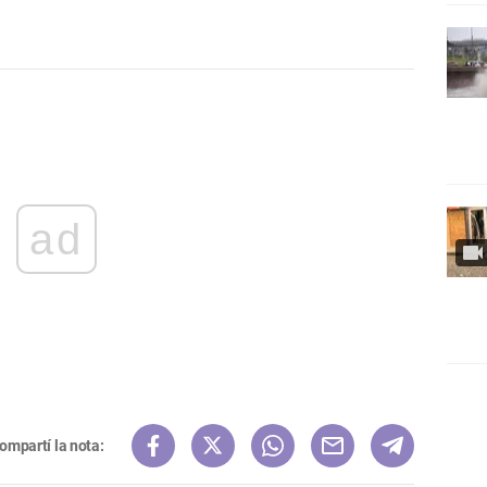
ad
ompartí la nota: