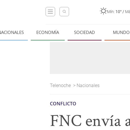
Mín:
10°
/
Má
NACIONALES
ECONOMÍA
SOCIEDAD
MUNDO
Telenoche
>
Nacionales
CONFLICTO
FNC envía al