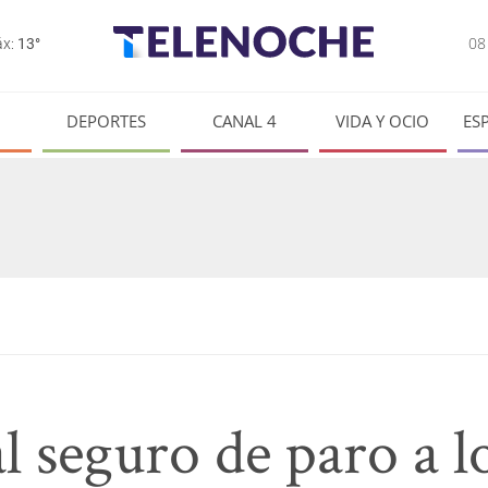
0
x:
13°
DEPORTES
CANAL 4
VIDA Y OCIO
ES
 seguro de paro a l