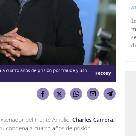
A
I
m
s
d
a a cuatro años de prisión por fraude y uso
Focouy
exsenador del Frente Amplio,
Charles Carrera
,
ó su condena a cuatro años de prisión.