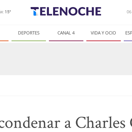
0
x:
15°
DEPORTES
CANAL 4
VIDA Y OCIO
ES
 condenar a Charles 