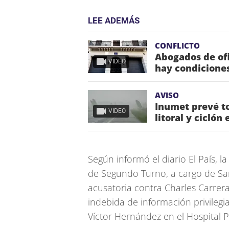
LEE ADEMÁS
CONFLICTO
Abogados de ofic
VIDEO
hay condiciones
AVISO
Inumet prevé to
VIDEO
litoral y ciclón
Según informó el diario El País, l
de Segundo Turno, a cargo de Sa
acusatoria contra Charles Carrera 
indebida de información privilegi
Víctor Hernández en el Hospital Po