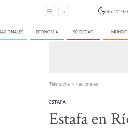
Mín:
11°
/
Má
NACIONALES
ECONOMÍA
SOCIEDAD
MUNDO
Telenoche
>
Nacionales
ESTAFA
Estafa en R