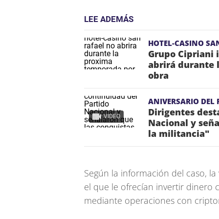
LEE ADEMÁS
HOTEL-CASINO SA
Grupo Cipriani 
abrirá durante
obra
ANIVERSARIO DEL
Dirigentes dest
VIDEO
Nacional y seña
la militancia"
Según la información del caso, l
el que le ofrecían invertir diner
mediante operaciones con cript