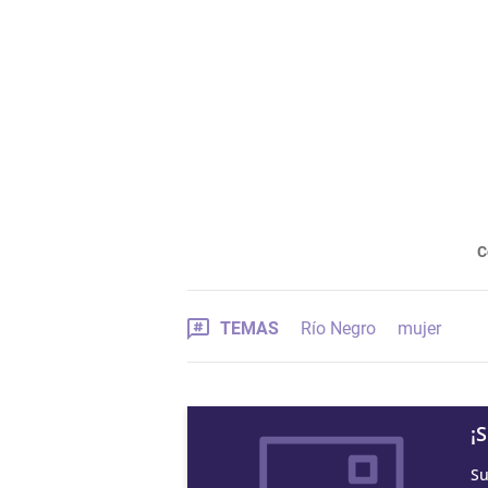
C
TEMAS
Río Negro
mujer
¡
Su