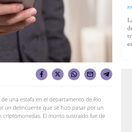
P
L
d
t
e
 de una estafa en el departamento de Río
r un delincuente que se hizo pasar por un
en criptomonedas. El monto sustraído fue de