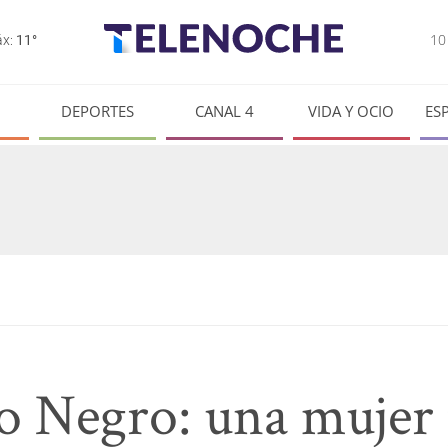
1
x:
11°
DEPORTES
CANAL 4
VIDA Y OCIO
ES
ío Negro: una mujer