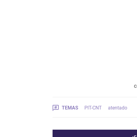
C
TEMAS
PIT-CNT
atentado