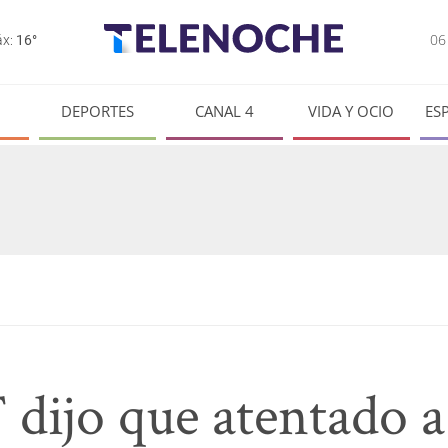
0
x:
16°
DEPORTES
CANAL 4
VIDA Y OCIO
ES
dijo que atentado a