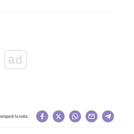
ad
ompartí la nota: