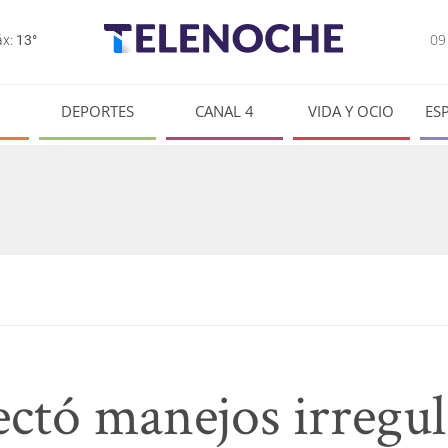
0
x:
13°
DEPORTES
CANAL 4
VIDA Y OCIO
ES
ctó manejos irregul