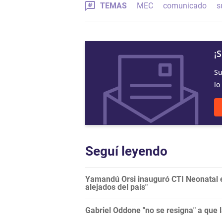
TEMAS
MEC
comunicado
s
¡
Su
lo
Seguí leyendo
Yamandú Orsi inauguró CTI Neonatal en
alejados del país"
Gabriel Oddone "no se resigna" a que 