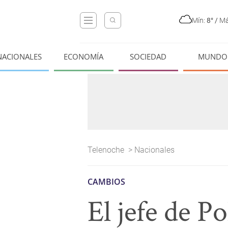
Mín:
8°
/
Má
NACIONALES
ECONOMÍA
SOCIEDAD
MUNDO
Telenoche
>
Nacionales
CAMBIOS
El jefe de P