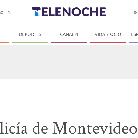
0
x:
14°
DEPORTES
CANAL 4
VIDA Y OCIO
ES
olicía de Montevideo