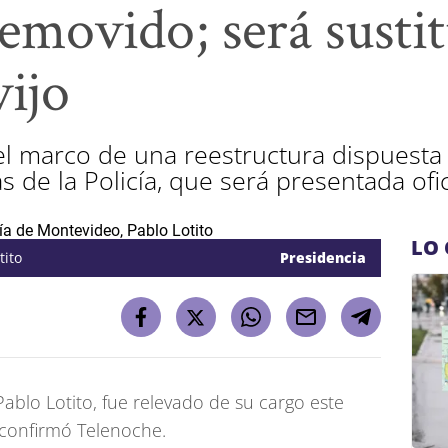
removido; será susti
vijo
l marco de una reestructura dispuesta p
as de la Policía, que será presentada of
LO 
tito
Presidencia
Pablo Lotito, fue relevado de su cargo este
 confirmó Telenoche.