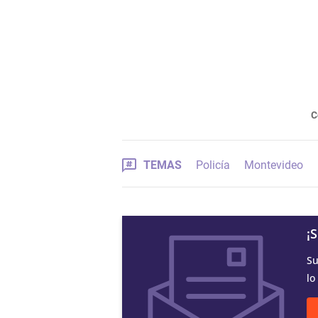
C
TEMAS
Policía
Montevideo
¡
Su
lo