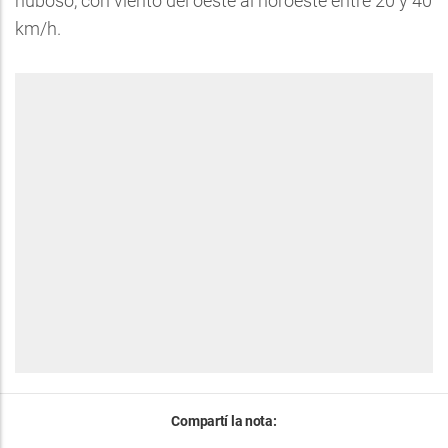
nuboso, con viento del oeste al noroeste entre 20 y 40
km/h.
Compartí la nota: