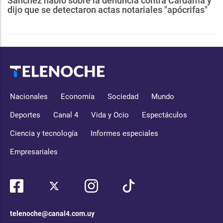
Sánchez habló sobre la denuncia contra Cardama y
dijo que se detectaron actas notariales "apócrifas"
Nacionales
Economía
Sociedad
Mundo
Deportes
Canal 4
Vida y Ocio
Espectáculos
Ciencia y tecnología
Informes especiales
Empresariales
telenoche@canal4.com.uy