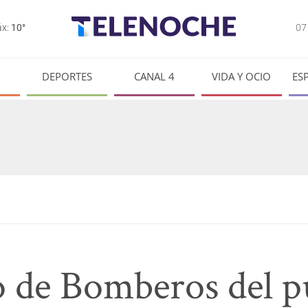
0
x:
10°
DEPORTES
CANAL 4
VIDA Y OCIO
ES
lo de Bomberos del p