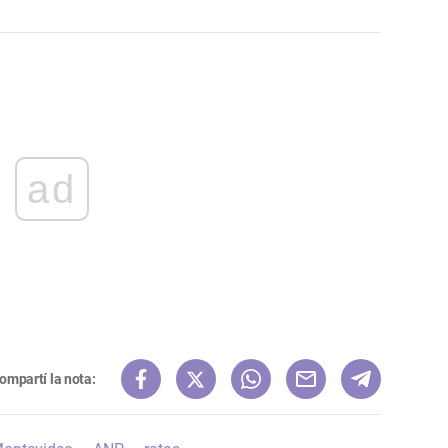
ad
ompartí la nota: