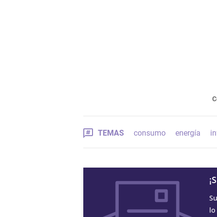
C
TEMAS
consumo
energía
in
¡
Su
lo