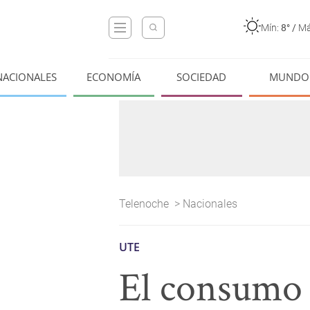
Mín:
8°
/
Má
NACIONALES
ECONOMÍA
SOCIEDAD
MUNDO
Telenoche
>
Nacionales
UTE
El consumo 