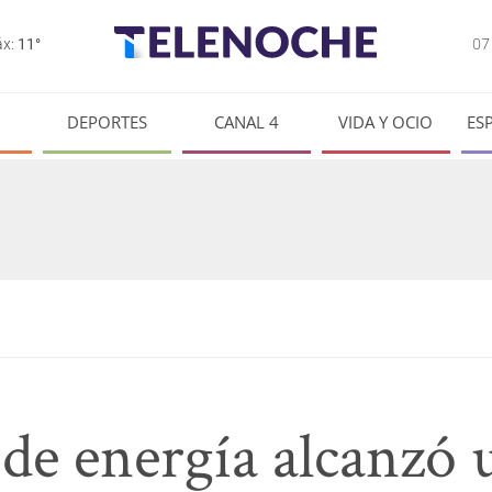
0
x:
11°
DEPORTES
CANAL 4
VIDA Y OCIO
ES
de energía alcanzó