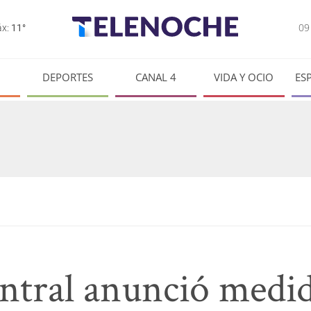
0
x:
11°
DEPORTES
CANAL 4
VIDA Y OCIO
ES
ntral anunció medid