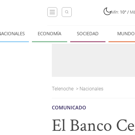
Mín:
10°
/
Má
NACIONALES
ECONOMÍA
SOCIEDAD
MUNDO
Telenoche
>
Nacionales
COMUNICADO
El Banco Ce