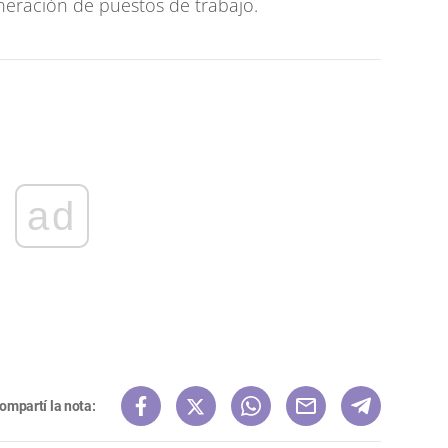
neración de puestos de trabajo.
ad
ompartí la nota: