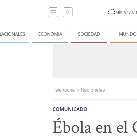
Mín:
9°
/
Má
NACIONALES
ECONOMÍA
SOCIEDAD
MUNDO
Telenoche
>
Nacionales
COMUNICADO
Ébola en el