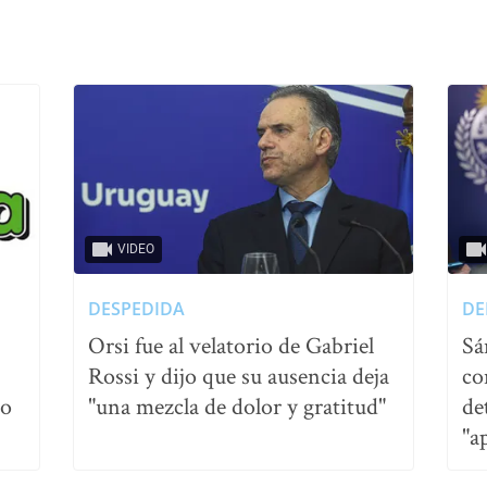
VIDEO
DESPEDIDA
DE
Orsi fue al velatorio de Gabriel
Sá
Rossi y dijo que su ausencia deja
co
no
"una mezcla de dolor y gratitud"
de
"a