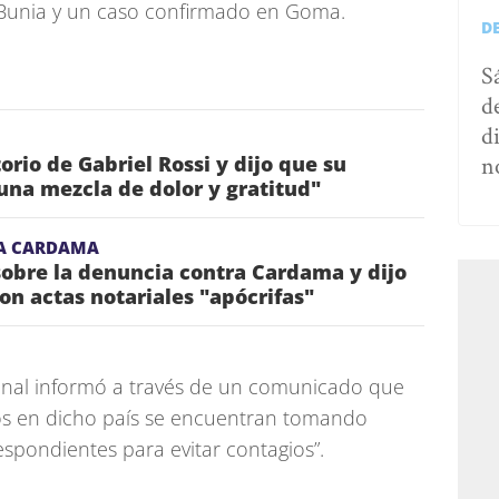
 Bunia y un caso confirmado en Goma.
D
S
d
d
n
torio de Gabriel Rossi y dijo que su
una mezcla de dolor y gratitud"
A CARDAMA
obre la denuncia contra Cardama y dijo
on actas notariales "apócrifas"
cional informó a través de un comunicado que
ados en dicho país se encuentran tomando
espondientes para evitar contagios”.