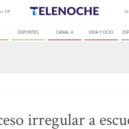
0
x:
13°
DEPORTES
CANAL 4
VIDA Y OCIO
ES
eso irregular a escu