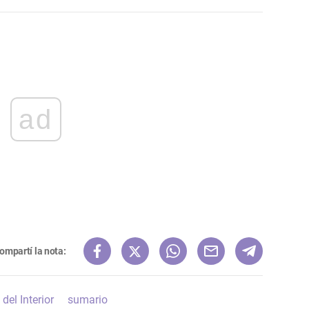
ad
ompartí la nota:
 del Interior
sumario