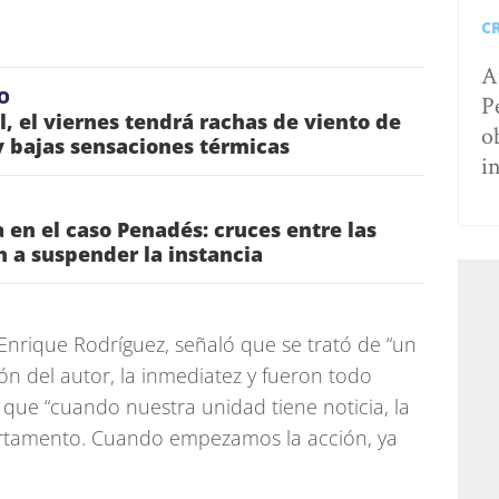
C
A
O
P
l, el viernes tendrá rachas de viento de
o
 bajas sensaciones térmicas
i
 en el caso Penadés: cruces entre las
n a suspender la instancia
s Enrique Rodríguez, señaló que se trató de “un
n del autor, la inmediatez y fueron todo
ó que “cuando nuestra unidad tiene noticia, la
artamento. Cuando empezamos la acción, ya