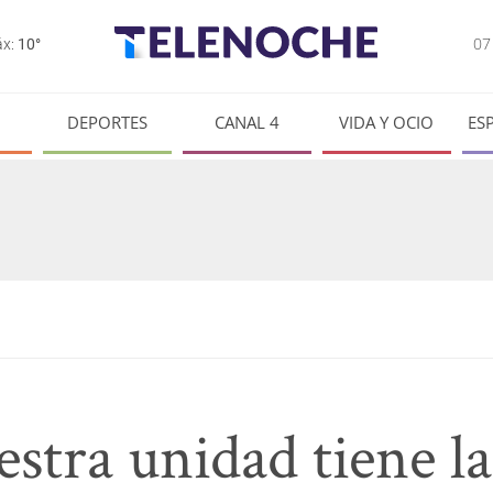
0
x:
10°
DEPORTES
CANAL 4
VIDA Y OCIO
ES
tra unidad tiene la 