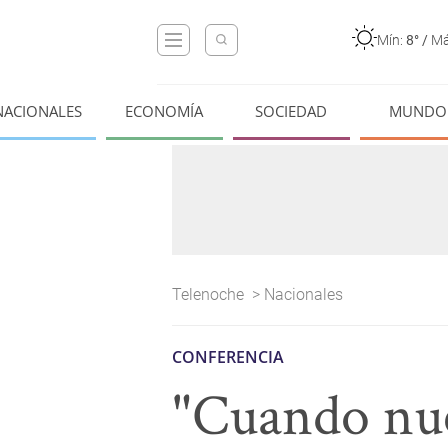
Mín:
8°
/
Má
NACIONALES
ECONOMÍA
SOCIEDAD
MUNDO
Telenoche
>
Nacionales
CONFERENCIA
"Cuando nues