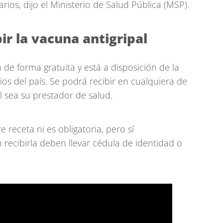
ios, dijo el Ministerio de Salud Pública (MSP).
ir la vacuna antigripal
 de forma gratuita y está a disposición de la
os del país. Se podrá recibir en cualquiera de
 sea su prestador de salud.
 receta ni es obligatoria, pero sí
recibirla deben llevar cédula de identidad o