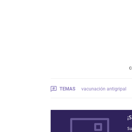
C
TEMAS
vacunación antigripal
¡
Su