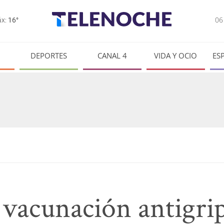
0
x:
16°
DEPORTES
CANAL 4
VIDA Y OCIO
ES
vacunación antigrip