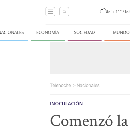
Mín:
11°
/
Má
NACIONALES
ECONOMÍA
SOCIEDAD
MUNDO
Telenoche
>
Nacionales
INOCULACIÓN
Comenzó la 