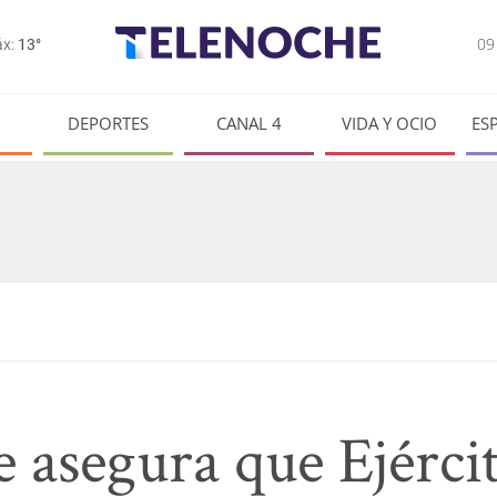
0
x:
13°
DEPORTES
CANAL 4
VIDA Y OCIO
ES
asegura que Ejérci