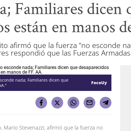
a; Familiares dicen 
os están en manos d
ito afirmó que la fuerza “no esconde n
res respondió que las Fuerzas Armadas
sconde nada; Familiares dicen que
FocoUy
AA."
o, Mario Stevenazzi, afirmó que la fuerza no