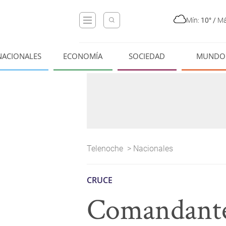
Mín:
10°
/
Má
NACIONALES
ECONOMÍA
SOCIEDAD
MUNDO
Telenoche
>
Nacionales
CRUCE
Comandante 