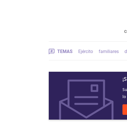
C
TEMAS
Ejército
familiares
d
¡
Su
lo