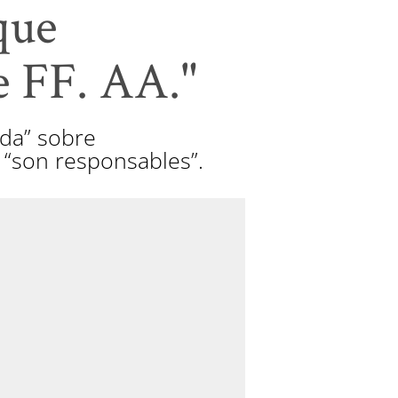
que
e FF. AA."
ada” sobre
 “son responsables”.