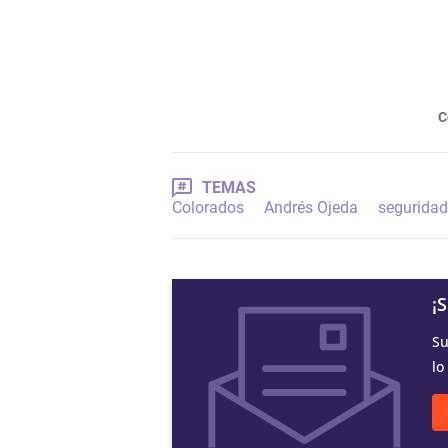
C
TEMAS
Colorados
Andrés Ojeda
seguridad
¡
Su
lo