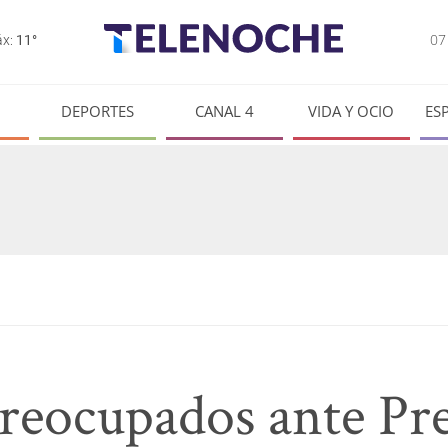
0
x:
11°
DEPORTES
CANAL 4
VIDA Y OCIO
ES
reocupados ante Pr