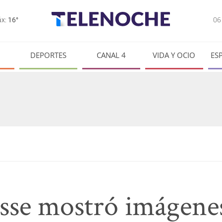
0
x:
16°
DEPORTES
CANAL 4
VIDA Y OCIO
ES
sse mostró imágenes