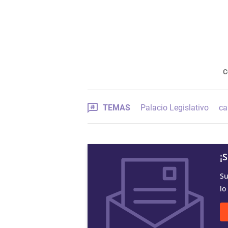
C
TEMAS
Palacio Legislativo
ca
¡
Su
lo