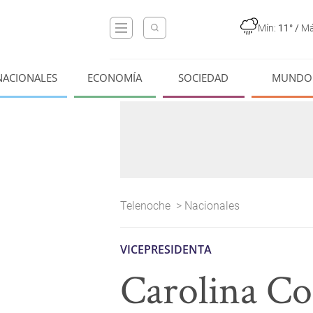
Mín:
11°
/
Má
NACIONALES
ECONOMÍA
SOCIEDAD
MUNDO
Telenoche
>
Nacionales
VICEPRESIDENTA
Carolina Co