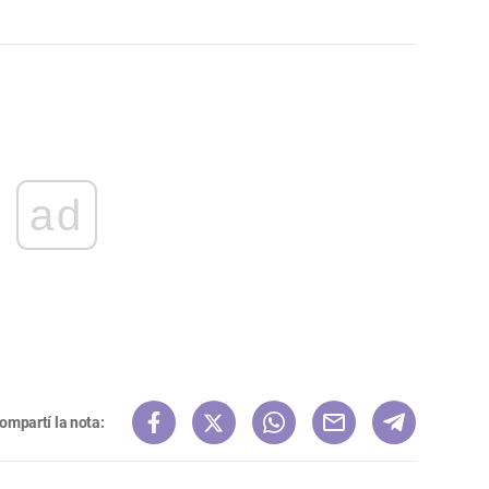
ad
ompartí la nota: