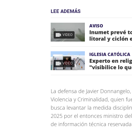
LEE ADEMÁS
AVISO
Inumet prevé to
VIDEO
litoral y ciclón
IGLESIA CATÓLICA
Experto en reli
VIDEO
"visibilice lo q
La defensa de Javier Donnangelo,
Violencia y Criminalidad, quien f
busca levantar la medida discipli
2025 por el entonces ministro del I
de información técnica reservada 