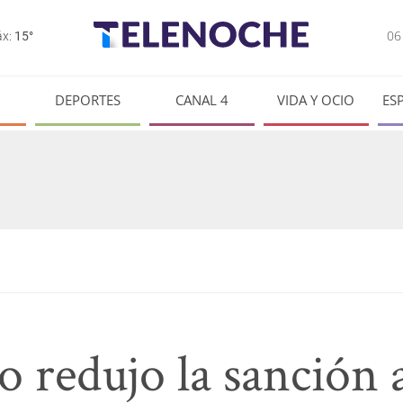
0
x:
15°
DEPORTES
CANAL 4
VIDA Y OCIO
ES
 redujo la sanción a