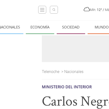
Mín:
12°
/
Má
NACIONALES
ECONOMÍA
SOCIEDAD
MUNDO
Telenoche
>
Nacionales
MINISTERIO DEL INTERIOR
Carlos Negro